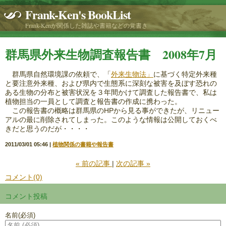
Frank-Ken's BookList
Frank-Kenが関係した雑誌や書籍などの覚書き
群馬県外来生物調査報告書 2008年7月
群馬県自然環境課の依頼で、「
外来生物法」
に基づく特定外来種
と要注意外来種、および県内で生態系に深刻な被害を及ぼす恐れの
ある生物の分布と被害状況を３年間かけて調査した報告書で、私は
植物担当の一員として調査と報告書の作成に携わった。
この報告書の概略は群馬県のHPから見る事ができたが、リニュー
アルの最に削除されてしまった。このような情報は公開しておくべ
きだと思うのだが・・・・
2011/03/01 05:46
植物関係の書籍や報告書
«
前の記事
次の記事
»
コメント(0)
コメント投稿
名前
(必須)